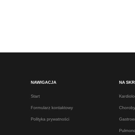
NAWIGACJA
NA SK
Start
Kardiolo
Formularz kontaktowy
Choroby
Polityka prywatności
Gastroe
Pulmono