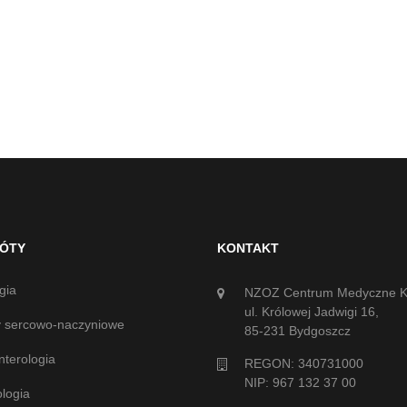
RÓTY
KONTAKT
gia
NZOZ Centrum Medyczne 
ul. Królowej Jadwigi 16,
 sercowo-naczyniowe
85-231 Bydgoszcz
nterologia
REGON: 340731000
NIP: 967 132 37 00
logia