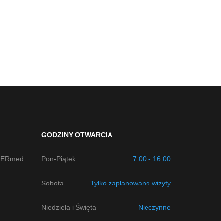
GODZINY OTWARCIA
KERmed
Pon-Piątek
7:00 - 16:00
Sobota
Tylko zaplanowane wizyty
Niedziela i Święta
Nieczynne